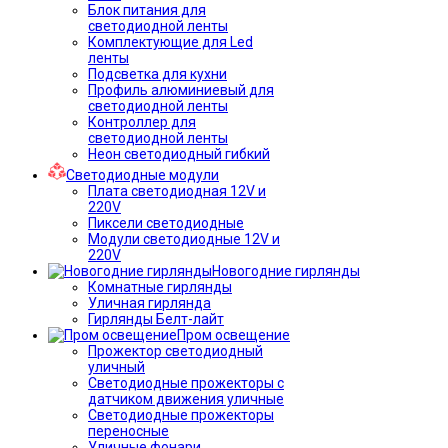
Блок питания для
светодиодной ленты
Комплектующие для Led
ленты
Подсветка для кухни
Профиль алюминиевый для
светодиодной ленты
Контроллер для
светодиодной ленты
Неон светодиодный гибкий
Светодиодные модули
Плата светодиодная 12V и
220V
Пиксели светодиодные
Модули светодиодные 12V и
220V
Новогодние гирлянды
Комнатные гирлянды
Уличная гирлянда
Гирлянды Белт-лайт
Пром освещение
Прожектор светодиодный
уличный
Светодиодные прожекторы с
датчиком движения уличные
Светодиодные прожекторы
переносные
Уличные фонари