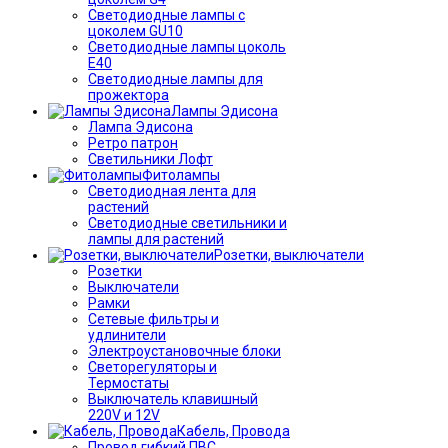
Светодиодные лампы с
цоколем GU10
Светодиодные лампы цоколь
Е40
Светодиодные лампы для
прожектора
Лампы Эдисона
Лампа Эдисона
Ретро патрон
Светильники Лофт
Фитолампы
Светодиодная лента для
растений
Светодиодные светильники и
лампы для растений
Розетки, выключатели
Розетки
Выключатели
Рамки
Сетевые фильтры и
удлинители
Электроустановочные блоки
Светорегуляторы и
Термостаты
Выключатель клавишный
220V и 12V
Кабель, Провода
Провод гибкий ПВС