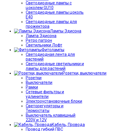
Светодиодные лампы с
цоколем GU10
Светодиодные лампы цоколь
Е40
Светодиодные лампы для
прожектора
Лампы Эдисона
Лампа Эдисона
Ретро патрон
Светильники Лофт
Фитолампы
Светодиодная лента для
растений
Светодиодные светильники и
лампы для растений
Розетки, выключатели
Розетки
Выключатели
Рамки
Сетевые фильтры и
удлинители
Электроустановочные блоки
Светорегуляторы и
Термостаты
Выключатель клавишный
220V и 12V
Кабель, Провода
Провод гибкий ПВС