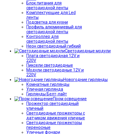
Блок питания для
светодиодной ленты
Комплектующие для Led
ленты
Подсветка для кухни
Профиль алюминиевый для
светодиодной ленты
Контроллер для
светодиодной ленты
Неон светодиодный гибкий
Светодиодные модули
Плата светодиодная 12V и
220V
Пиксели светодиодные
Модули светодиодные 12V и
220V
Новогодние гирлянды
Комнатные гирлянды
Уличная гирлянда
Гирлянды Белт-лайт
Пром освещение
Прожектор светодиодный
уличный
Светодиодные прожекторы с
датчиком движения уличные
Светодиодные прожекторы
переносные
Уличные фонари