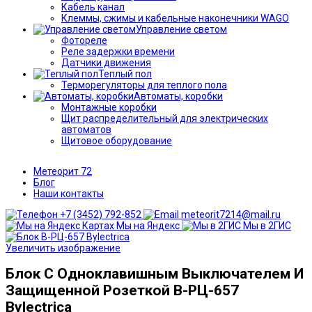
Кабель канал
Клеммы, сжимы и кабельные наконечники WAGO
Управление светом
Фотореле
Реле задержки времени
Датчики движения
Теплый пол
Терморегуляторы для теплого пола
Автоматы, коробки
Монтажные коробки
Щит распределительный для электрических
автоматов
Щитовое оборудование
Метеорит 72
Блог
Наши контакты
+7 (3452) 792-852
meteorit7214@mail.ru
Мы на Яндекс
Мы в 2ГИС
Увеличить изображение
Блок С Одноклавишным Выключателем И
Защищенной Розеткой В-РЦ-657
Bylectrica