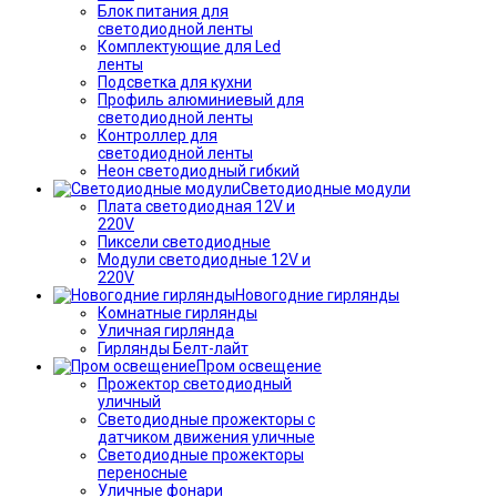
Блок питания для
светодиодной ленты
Комплектующие для Led
ленты
Подсветка для кухни
Профиль алюминиевый для
светодиодной ленты
Контроллер для
светодиодной ленты
Неон светодиодный гибкий
Светодиодные модули
Плата светодиодная 12V и
220V
Пиксели светодиодные
Модули светодиодные 12V и
220V
Новогодние гирлянды
Комнатные гирлянды
Уличная гирлянда
Гирлянды Белт-лайт
Пром освещение
Прожектор светодиодный
уличный
Светодиодные прожекторы с
датчиком движения уличные
Светодиодные прожекторы
переносные
Уличные фонари