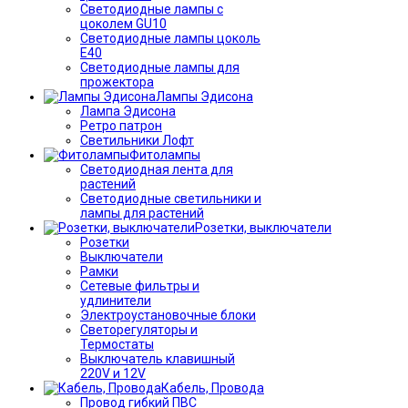
Светодиодные лампы с
цоколем GU10
Светодиодные лампы цоколь
Е40
Светодиодные лампы для
прожектора
Лампы Эдисона
Лампа Эдисона
Ретро патрон
Светильники Лофт
Фитолампы
Светодиодная лента для
растений
Светодиодные светильники и
лампы для растений
Розетки, выключатели
Розетки
Выключатели
Рамки
Сетевые фильтры и
удлинители
Электроустановочные блоки
Светорегуляторы и
Термостаты
Выключатель клавишный
220V и 12V
Кабель, Провода
Провод гибкий ПВС