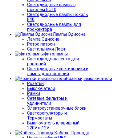
Светодиодные лампы с
цоколем GU10
Светодиодные лампы цоколь
Е40
Светодиодные лампы для
прожектора
Лампы Эдисона
Лампа Эдисона
Ретро патрон
Светильники Лофт
Фитолампы
Светодиодная лента для
растений
Светодиодные светильники и
лампы для растений
Розетки, выключатели
Розетки
Выключатели
Рамки
Сетевые фильтры и
удлинители
Электроустановочные блоки
Светорегуляторы и
Термостаты
Выключатель клавишный
220V и 12V
Кабель, Провода
Провод гибкий ПВС