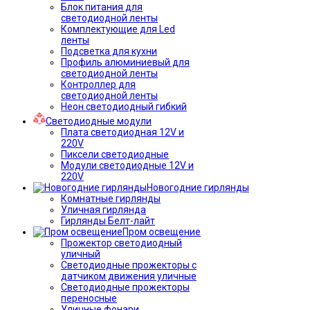
Блок питания для
светодиодной ленты
Комплектующие для Led
ленты
Подсветка для кухни
Профиль алюминиевый для
светодиодной ленты
Контроллер для
светодиодной ленты
Неон светодиодный гибкий
Светодиодные модули
Плата светодиодная 12V и
220V
Пиксели светодиодные
Модули светодиодные 12V и
220V
Новогодние гирлянды
Комнатные гирлянды
Уличная гирлянда
Гирлянды Белт-лайт
Пром освещение
Прожектор светодиодный
уличный
Светодиодные прожекторы с
датчиком движения уличные
Светодиодные прожекторы
переносные
Уличные фонари