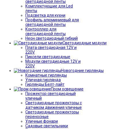
светодиодной ленты
Комплектующие для Led
ленты
Подсветка для кухни
Профиль алюминиевый для
светодиодной ленты
Контроллер для
светодиодной ленты
Неон светодиодный гибкий
Светодиодные модули
Плата светодиодная 12V и
220V
Пиксели светодиодные
Модули светодиодные 12V и
220V
Новогодние гирлянды
Комнатные гирлянды
Уличная гирлянда
Гирлянды Белт-лайт
Пром освещение
Прожектор светодиодный
уличный
Светодиодные прожекторы с
датчиком движения уличные
Светодиодные прожекторы
переносные
Уличные фонари
Садовые светильники