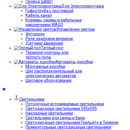
Провод ШВВП
Для Электромонтажа
Гофротруба с протяжкой
Кабель канал
Клеммы, сжимы и кабельные
наконечники WAGO
Управление светом
Фотореле
Реле задержки времени
Датчики движения
Теплый пол
Терморегуляторы для
теплого пола
Автоматы, коробки
Монтажные коробки
Щит распределительный для
электрических автоматов
Щитовое оборудование
Светильники
Потолочные встраиваемые светильники
Светодиодные светильники 595х595
Накладные светильники
Светильники для сауны и бани
Светодиодные светильники Грильято в Тюмени
Прямоугольные светодиодные светильники