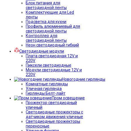
Блок питания для
светодиодной ленты
Комплектующие для Led
ленты
Подсветка для кухни
Профиль алюминиевый для
светодиодной ленты
Контроллер для
светодиодной ленты
Неон светодиодный гибкий
Светодиодные модули
Плата светодиодная 12V и
220V
Пиксели светодиодные
Модули светодиодные 12V и
220V
Новогодние гирлянды
Комнатные гирлянды
Уличная гирлянда
Гирлянды Белт-лайт
Пром освещение
Прожектор светодиодный
уличный
Светодиодные прожекторы с
датчиком движения уличные
Светодиодные прожекторы
переносные
Уличные фонари