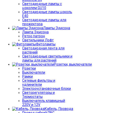
Светодиодные лампы с
цоколем GU10
Светодиодные лампы цоколь
Е40
Светодиодные лампы для
прожектора
Лампы Эдисона
Лампа Эдисона
Ретро патрон
Светильники Лофт
Фитолампы
Светодиодная лента для
растений
Светодиодные светильники и
лампы для растений
Розетки, выключатели
Розетки
Выключатели
Рамки
Сетевые фильтры и
удлинители
Электроустановочные блоки
Светорегуляторы и
Термостаты
Выключатель клавишный
220V и 12V
Кабель, Провода
Провод гибкий ПВС