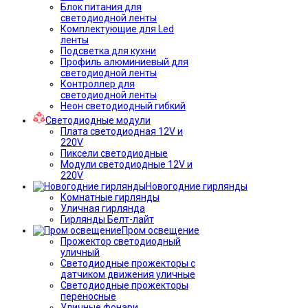
Блок питания для
светодиодной ленты
Комплектующие для Led
ленты
Подсветка для кухни
Профиль алюминиевый для
светодиодной ленты
Контроллер для
светодиодной ленты
Неон светодиодный гибкий
Светодиодные модули
Плата светодиодная 12V и
220V
Пиксели светодиодные
Модули светодиодные 12V и
220V
Новогодние гирлянды
Комнатные гирлянды
Уличная гирлянда
Гирлянды Белт-лайт
Пром освещение
Прожектор светодиодный
уличный
Светодиодные прожекторы с
датчиком движения уличные
Светодиодные прожекторы
переносные
Уличные фонари