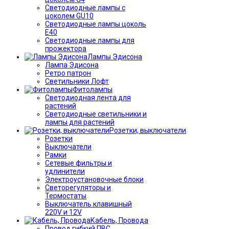
Светодиодные лампы с
цоколем GU10
Светодиодные лампы цоколь
Е40
Светодиодные лампы для
прожектора
Лампы Эдисона
Лампа Эдисона
Ретро патрон
Светильники Лофт
Фитолампы
Светодиодная лента для
растений
Светодиодные светильники и
лампы для растений
Розетки, выключатели
Розетки
Выключатели
Рамки
Сетевые фильтры и
удлинители
Электроустановочные блоки
Светорегуляторы и
Термостаты
Выключатель клавишный
220V и 12V
Кабель, Провода
Провод гибкий ПВС