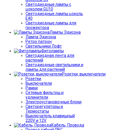
Светодиодные лампы с
цоколем GU10
Светодиодные лампы цоколь
Е40
Светодиодные лампы для
прожектора
Лампы Эдисона
Лампа Эдисона
Ретро патрон
Светильники Лофт
Фитолампы
Светодиодная лента для
растений
Светодиодные светильники и
лампы для растений
Розетки, выключатели
Розетки
Выключатели
Рамки
Сетевые фильтры и
удлинители
Электроустановочные блоки
Светорегуляторы и
Термостаты
Выключатель клавишный
220V и 12V
Кабель, Провода
Провод гибкий ПВС