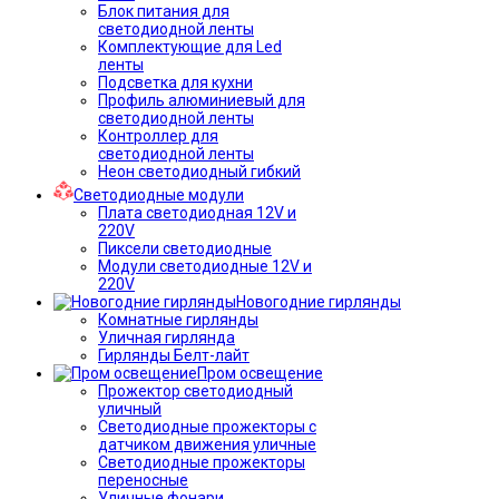
Блок питания для
светодиодной ленты
Комплектующие для Led
ленты
Подсветка для кухни
Профиль алюминиевый для
светодиодной ленты
Контроллер для
светодиодной ленты
Неон светодиодный гибкий
Светодиодные модули
Плата светодиодная 12V и
220V
Пиксели светодиодные
Модули светодиодные 12V и
220V
Новогодние гирлянды
Комнатные гирлянды
Уличная гирлянда
Гирлянды Белт-лайт
Пром освещение
Прожектор светодиодный
уличный
Светодиодные прожекторы с
датчиком движения уличные
Светодиодные прожекторы
переносные
Уличные фонари