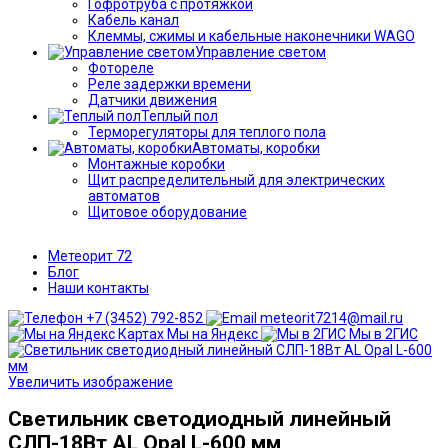
Гофротруба с протяжкой
Кабель канал
Клеммы, сжимы и кабельные наконечники WAGO
Управление светом
Фотореле
Реле задержки времени
Датчики движения
Теплый пол
Терморегуляторы для теплого пола
Автоматы, коробки
Монтажные коробки
Щит распределительный для электрических
автоматов
Щитовое оборудование
Метеорит 72
Блог
Наши контакты
+7 (3452) 792-852
meteorit7214@mail.ru
Мы на Яндекс
Мы в 2ГИС
Увеличить изображение
Светильник светодиодный линейный
СЛП-18Вт AL Opal L-600 мм