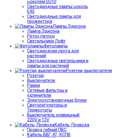
цоколем GU10
Светодиодные лампы цоколь
Е40
Светодиодные лампы для
прожектора
Лампы Эдисона
Лампа Эдисона
Ретро патрон
Светильники Лофт
Фитолампы
Светодиодная лента для
растений
Светодиодные светильники и
лампы для растений
Розетки, выключатели
Розетки
Выключатели
Рамки
Сетевые фильтры и
удлинители
Электроустановочные блоки
Светорегуляторы и
Термостаты
Выключатель клавишный
220V и 12V
Кабель, Провода
Провод гибкий ПВС
Кабель ВВГ, КГ, КСПВ