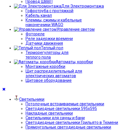
Провод ШВВП
Для Электромонтажа
Гофротруба с протяжкой
Кабель канал
Клеммы, сжимы и кабельные
наконечники WAGO
Управление светом
Фотореле
Реле задержки времени
Датчики движения
Теплый пол
Терморегуляторы для
теплого пола
Автоматы, коробки
Монтажные коробки
Щит распределительный для
электрических автоматов
Щитовое оборудование
Светильники
Потолочные встраиваемые светильники
Светодиодные светильники 595х595
Накладные светильники
Светильники для сауны и бани
Светодиодные светильники Грильято в Тюмени
Прямоугольные светодиодные светильники