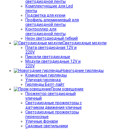
светодиодной ленты
Комплектующие для Led
ленты
Подсветка для кухни
Профиль алюминиевый для
светодиодной ленты
Контроллер для
светодиодной ленты
Неон светодиодный гибкий
Светодиодные модули
Плата светодиодная 12V и
220V
Пиксели светодиодные
Модули светодиодные 12V и
220V
Новогодние гирлянды
Комнатные гирлянды
Уличная гирлянда
Гирлянды Белт-лайт
Пром освещение
Прожектор светодиодный
уличный
Светодиодные прожекторы с
датчиком движения уличные
Светодиодные прожекторы
переносные
Уличные фонари
Садовые светильники