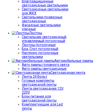
Влагозащищённые
светодиодные светильники
Светодиодные светильники
для ЖКХ
Светильники подвесные
светодиодные
Фасадные светильники
уличные
Люстры
Светильник светодиодный
управляемый потолочный
Люстры потолочные
Бра, Спот потолочный
Настенно-потолочные
светильники
Автомобильные лампы
Авто лампы головного света
Авто лампы светодиодные
Светодиодная лента
Лента 24 Вольт
Готовые комплекты
светодиодной ленты
Лента светодиодная 12V,
220V
Блок питания для
светодиодной ленты
Комплектующие для Led
ленты