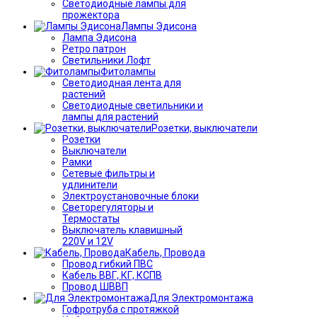
Светодиодные лампы для
прожектора
Лампы Эдисона
Лампа Эдисона
Ретро патрон
Светильники Лофт
Фитолампы
Светодиодная лента для
растений
Светодиодные светильники и
лампы для растений
Розетки, выключатели
Розетки
Выключатели
Рамки
Сетевые фильтры и
удлинители
Электроустановочные блоки
Светорегуляторы и
Термостаты
Выключатель клавишный
220V и 12V
Кабель, Провода
Провод гибкий ПВС
Кабель ВВГ, КГ, КСПВ
Провод ШВВП
Для Электромонтажа
Гофротруба с протяжкой