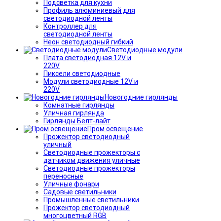
Подсветка для кухни
Профиль алюминиевый для
светодиодной ленты
Контроллер для
светодиодной ленты
Неон светодиодный гибкий
Светодиодные модули
Плата светодиодная 12V и
220V
Пиксели светодиодные
Модули светодиодные 12V и
220V
Новогодние гирлянды
Комнатные гирлянды
Уличная гирлянда
Гирлянды Белт-лайт
Пром освещение
Прожектор светодиодный
уличный
Светодиодные прожекторы с
датчиком движения уличные
Светодиодные прожекторы
переносные
Уличные фонари
Садовые светильники
Промышленные светильники
Прожектор светодиодный
многоцветный RGB