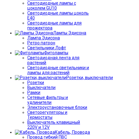
Светодиодные лампы с
цоколем GU10
Светодиодные лампы цоколь
Е40
Светодиодные лампы для
прожектора
Лампы Эдисона
Лампа Эдисона
Ретро патрон
Светильники Лофт
Фитолампы
Светодиодная лента для
растений
Светодиодные светильники и
лампы для растений
Розетки, выключатели
Розетки
Выключатели
Рамки
Сетевые фильтры и
удлинители
Электроустановочные блоки
Светорегуляторы и
Термостаты
Выключатель клавишный
220V и 12V
Кабель, Провода
Провод гибкий ПВС