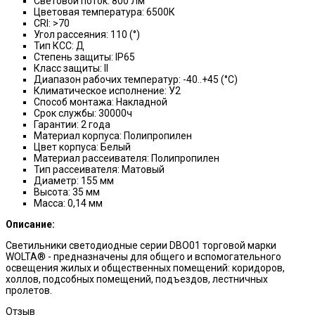
Световой поток: 800 Лм
Цветовая температура: 6500К
CRI: >70
Угол рассеяния: 110 (°)
Тип КСС: Д
Степень защиты: IP65
Класс защиты: II
Диапазон рабочих температур: -40..+45 (°С)
Климатическое исполнение: У2
Способ монтажа: Накладной
Срок службы: 30000ч
Гарантии: 2 года
Материал корпуса: Полипропилен
Цвет корпуса: Белый
Материал рассеивателя: Полипропилен
Тип рассеивателя: Матовый
Диаметр: 155 мм
Высота: 35 мм
Масса: 0,14 мм
Описание:
Светильники светодиодные серии DBO01 торговой марки
WOLTA® - предназначены для общего и вспомогательного
освещения жилых и общественных помещений: коридоров,
холлов, подсобных помещений, подъездов, лестничных
пролетов.
Отзыв