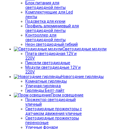
Блок питания для
светодиодной ленты
Комплектующие для Led
ленты
Подсветка для кухни
Профиль алюминиевый для
светодиодной ленты
Контроллер для
светодиодной ленты
Неон светодиодный гибкий
Светодиодные модули
Плата светодиодная 12V и
220V
Пиксели светодиодные
Модули светодиодные 12V и
220V
Новогодние гирлянды
Комнатные гирлянды
Уличная гирлянда
Гирлянды Белт-лайт
Пром освещение
Прожектор светодиодный
уличный
Светодиодные прожекторы с
датчиком движения уличные
Светодиодные прожекторы
переносные
Уличные фонари