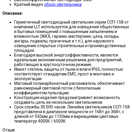
Краткий видео
обзор светильника
Описание:
Герметичный светодиодный светильник серии ССП-158 от
компании LLT используется для освещения общественных
и бытовых помещений с повышенным запылением и
влажностью (ЖКХ, гаражи, мастерские, цеха, склады,
ангары, подвалы, прачечные и т.п.), для наружного
освещения открытых строительных и производственных
площадок.
Благодаря высокой энергоэффективности, является
идеальным экономичным решением для предприятий,
работающих в круглосуточном режиме.
Имеет степень защиты от пыли и влаги IP65, полностью
соответствует стандартам ЕМC, прост в монтаже и
эксплуатации.
Матовый поликарбонатный рассеиватель обеспечивает
равномерный световой поток с безопасным
коэффициентом пульсации.
Конструкция изделия предусматривает возможность
создавать цепь из нескольких светильников.
Срок службы 30 000 часов. Линейка светильников ССП-158
представлена в диапазоне мощности от 16Вт до 36Вт, с
длиной от 550мм до 1150мм и вариациями цветовых
температур 4000К / 6500К.
Отзыв