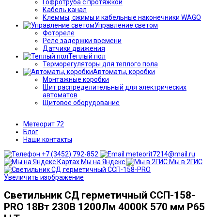
Гофротруба с протяжкой
Кабель канал
Клеммы, сжимы и кабельные наконечники WAGO
Управление светом
Фотореле
Реле задержки времени
Датчики движения
Теплый пол
Терморегуляторы для теплого пола
Автоматы, коробки
Монтажные коробки
Щит распределительный для электрических
автоматов
Щитовое оборудование
Метеорит 72
Блог
Наши контакты
+7 (3452) 792-852
meteorit7214@mail.ru
Мы на Яндекс
Мы в 2ГИС
Увеличить изображение
Светильник СД герметичный ССП-158-
PRO 18Вт 230В 1200Лм 4000К 570 мм P65