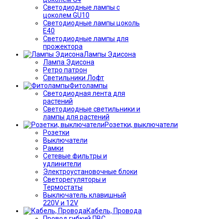
Светодиодные лампы с
цоколем GU10
Светодиодные лампы цоколь
Е40
Светодиодные лампы для
прожектора
Лампы Эдисона
Лампа Эдисона
Ретро патрон
Светильники Лофт
Фитолампы
Светодиодная лента для
растений
Светодиодные светильники и
лампы для растений
Розетки, выключатели
Розетки
Выключатели
Рамки
Сетевые фильтры и
удлинители
Электроустановочные блоки
Светорегуляторы и
Термостаты
Выключатель клавишный
220V и 12V
Кабель, Провода
Провод гибкий ПВС