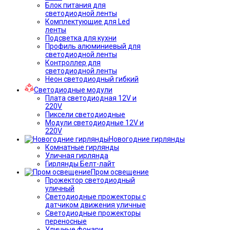
Блок питания для
светодиодной ленты
Комплектующие для Led
ленты
Подсветка для кухни
Профиль алюминиевый для
светодиодной ленты
Контроллер для
светодиодной ленты
Неон светодиодный гибкий
Светодиодные модули
Плата светодиодная 12V и
220V
Пиксели светодиодные
Модули светодиодные 12V и
220V
Новогодние гирлянды
Комнатные гирлянды
Уличная гирлянда
Гирлянды Белт-лайт
Пром освещение
Прожектор светодиодный
уличный
Светодиодные прожекторы с
датчиком движения уличные
Светодиодные прожекторы
переносные
Уличные фонари