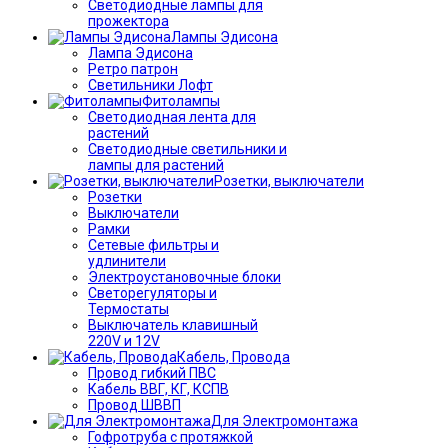
Светодиодные лампы для
прожектора
Лампы Эдисона
Лампа Эдисона
Ретро патрон
Светильники Лофт
Фитолампы
Светодиодная лента для
растений
Светодиодные светильники и
лампы для растений
Розетки, выключатели
Розетки
Выключатели
Рамки
Сетевые фильтры и
удлинители
Электроустановочные блоки
Светорегуляторы и
Термостаты
Выключатель клавишный
220V и 12V
Кабель, Провода
Провод гибкий ПВС
Кабель ВВГ, КГ, КСПВ
Провод ШВВП
Для Электромонтажа
Гофротруба с протяжкой