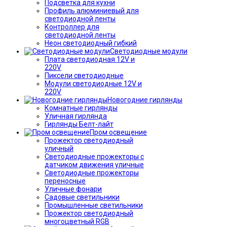
Подсветка для кухни
Профиль алюминиевый для
светодиодной ленты
Контроллер для
светодиодной ленты
Неон светодиодный гибкий
Светодиодные модули
Плата светодиодная 12V и
220V
Пиксели светодиодные
Модули светодиодные 12V и
220V
Новогодние гирлянды
Комнатные гирлянды
Уличная гирлянда
Гирлянды Белт-лайт
Пром освещение
Прожектор светодиодный
уличный
Светодиодные прожекторы с
датчиком движения уличные
Светодиодные прожекторы
переносные
Уличные фонари
Садовые светильники
Промышленные светильники
Прожектор светодиодный
многоцветный RGB