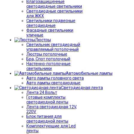
Влагозащищённые
светодиодные светильники
Светодиодные светильники
для ЖКХ
Светильники подвесные
светодиодные
Фасадные светильники
уличные
Люстры
Светильник светодиодный
управляемый потолочный
Люстры потолочные
Бра, Спот потолочный
Настенно-потолочные
светильники
Автомобильные лампы
Авто лампы головного света
Авто лампы светодиодные
Светодиодная лента
Лента 24 Вольт
Готовые комплекты
светодиодной ленты
Лента светодиодная 12V,
220V
Блок питания для
светодиодной ленты
Комплектующие для Led
ленты