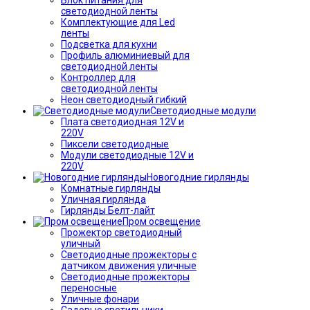
светодиодной ленты
Комплектующие для Led
ленты
Подсветка для кухни
Профиль алюминиевый для
светодиодной ленты
Контроллер для
светодиодной ленты
Неон светодиодный гибкий
Светодиодные модули
Плата светодиодная 12V и
220V
Пиксели светодиодные
Модули светодиодные 12V и
220V
Новогодние гирлянды
Комнатные гирлянды
Уличная гирлянда
Гирлянды Белт-лайт
Пром освещение
Прожектор светодиодный
уличный
Светодиодные прожекторы с
датчиком движения уличные
Светодиодные прожекторы
переносные
Уличные фонари
Садовые светильники