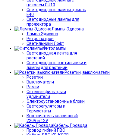
цоколем GU10
Светодиодные лампы цоколь
Е40
Светодиодные лампы для
прожектора
Лампы Эдисона
Лампа Эдисона
Ретро патрон
Светильники Лофт
Фитолампы
Светодиодная лента для
растений
Светодиодные светильники и
лампы для растений
Розетки, выключатели
Розетки
Выключатели
Рамки
Сетевые фильтры и
удлинители
Электроустановочные блоки
Светорегуляторы и
Термостаты
Выключатель клавишный
220V и 12V
Кабель, Провода
Провод гибкий ПВС
Кабель ВВГ, КГ, КСПВ