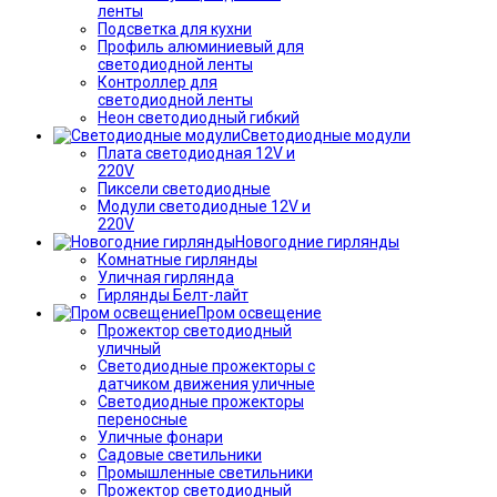
ленты
Подсветка для кухни
Профиль алюминиевый для
светодиодной ленты
Контроллер для
светодиодной ленты
Неон светодиодный гибкий
Светодиодные модули
Плата светодиодная 12V и
220V
Пиксели светодиодные
Модули светодиодные 12V и
220V
Новогодние гирлянды
Комнатные гирлянды
Уличная гирлянда
Гирлянды Белт-лайт
Пром освещение
Прожектор светодиодный
уличный
Светодиодные прожекторы с
датчиком движения уличные
Светодиодные прожекторы
переносные
Уличные фонари
Садовые светильники
Промышленные светильники
Прожектор светодиодный