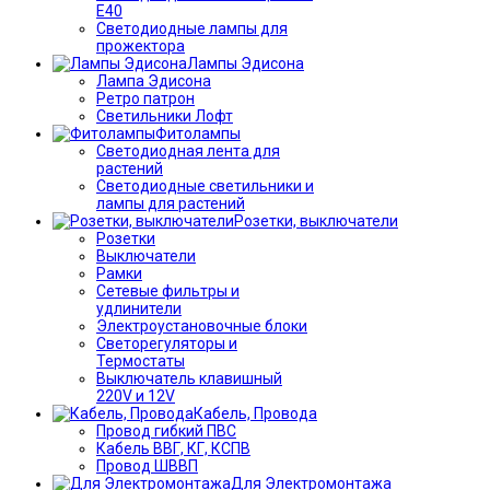
Е40
Светодиодные лампы для
прожектора
Лампы Эдисона
Лампа Эдисона
Ретро патрон
Светильники Лофт
Фитолампы
Светодиодная лента для
растений
Светодиодные светильники и
лампы для растений
Розетки, выключатели
Розетки
Выключатели
Рамки
Сетевые фильтры и
удлинители
Электроустановочные блоки
Светорегуляторы и
Термостаты
Выключатель клавишный
220V и 12V
Кабель, Провода
Провод гибкий ПВС
Кабель ВВГ, КГ, КСПВ
Провод ШВВП
Для Электромонтажа