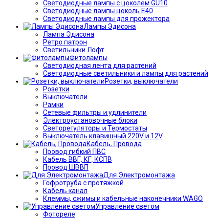
Светодиодные лампы с цоколем GU10
Светодиодные лампы цоколь Е40
Светодиодные лампы для прожектора
Лампы Эдисона
Лампа Эдисона
Ретро патрон
Светильники Лофт
Фитолампы
Светодиодная лента для растений
Светодиодные светильники и лампы для растений
Розетки, выключатели
Розетки
Выключатели
Рамки
Сетевые фильтры и удлинители
Электроустановочные блоки
Светорегуляторы и Термостаты
Выключатель клавишный 220V и 12V
Кабель, Провода
Провод гибкий ПВС
Кабель ВВГ, КГ, КСПВ
Провод ШВВП
Для Электромонтажа
Гофротруба с протяжкой
Кабель канал
Клеммы, сжимы и кабельные наконечники WAGO
Управление светом
Фотореле