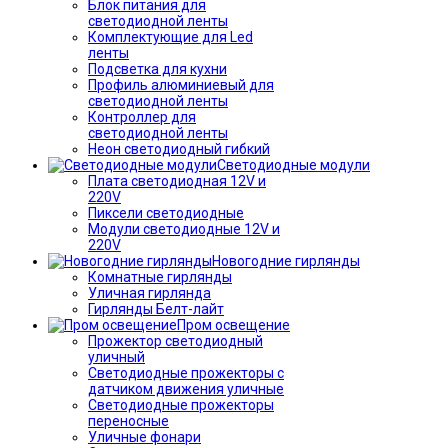
Блок питания для
светодиодной ленты
Комплектующие для Led
ленты
Подсветка для кухни
Профиль алюминиевый для
светодиодной ленты
Контроллер для
светодиодной ленты
Неон светодиодный гибкий
Светодиодные модули
Плата светодиодная 12V и
220V
Пиксели светодиодные
Модули светодиодные 12V и
220V
Новогодние гирлянды
Комнатные гирлянды
Уличная гирлянда
Гирлянды Белт-лайт
Пром освещение
Прожектор светодиодный
уличный
Светодиодные прожекторы с
датчиком движения уличные
Светодиодные прожекторы
переносные
Уличные фонари