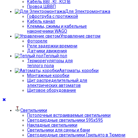
Кабель ВВГ, КГ, КСПВ
Провод ШВВП
Для Электромонтажа
Гофротруба с протяжкой
Кабель канал
Клеммы, сжимы и кабельные
наконечники WAGO
Управление светом
Фотореле
Реле задержки времени
Датчики движения
Теплый пол
Терморегуляторы для
теплого пола
Автоматы, коробки
Монтажные коробки
Щит распределительный для
электрических автоматов
Щитовое оборудование
Светильники
Потолочные встраиваемые светильники
Светодиодные светильники 595х595
Накладные светильники
Светильники для сауны и бани
Светодиодные светильники Грильято в Тюмени