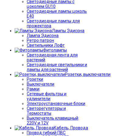
Светодиодные лампы с
цоколем GU10
Светодиодные лампы цоколь
Е40
Светодиодные лампы для
прожектора
Лампы Эдисона
Лампа Эдисона
Ретро патрон
Светильники Лофт
Фитолампы
Светодиодная лента для
растений
Светодиодные светильники и
лампы для растений
Розетки, выключатели
Розетки
Выключатели
Рамки
Сетевые фильтры и
удлинители
Электроустановочные блоки
Светорегуляторы и
Термостаты
Выключатель клавишный
220V и 12V
Кабель, Провода
Провод гибкий ПВС