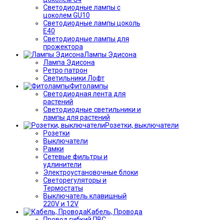
Светодиодные лампы с
цоколем GU10
Светодиодные лампы цоколь
Е40
Светодиодные лампы для
прожектора
Лампы Эдисона
Лампа Эдисона
Ретро патрон
Светильники Лофт
Фитолампы
Светодиодная лента для
растений
Светодиодные светильники и
лампы для растений
Розетки, выключатели
Розетки
Выключатели
Рамки
Сетевые фильтры и
удлинители
Электроустановочные блоки
Светорегуляторы и
Термостаты
Выключатель клавишный
220V и 12V
Кабель, Провода
Провод гибкий ПВС