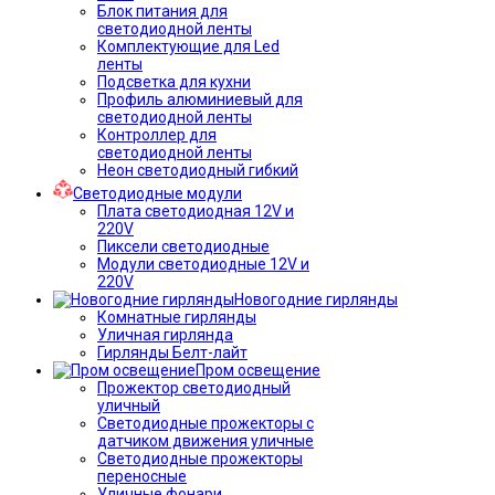
Блок питания для
светодиодной ленты
Комплектующие для Led
ленты
Подсветка для кухни
Профиль алюминиевый для
светодиодной ленты
Контроллер для
светодиодной ленты
Неон светодиодный гибкий
Светодиодные модули
Плата светодиодная 12V и
220V
Пиксели светодиодные
Модули светодиодные 12V и
220V
Новогодние гирлянды
Комнатные гирлянды
Уличная гирлянда
Гирлянды Белт-лайт
Пром освещение
Прожектор светодиодный
уличный
Светодиодные прожекторы с
датчиком движения уличные
Светодиодные прожекторы
переносные
Уличные фонари