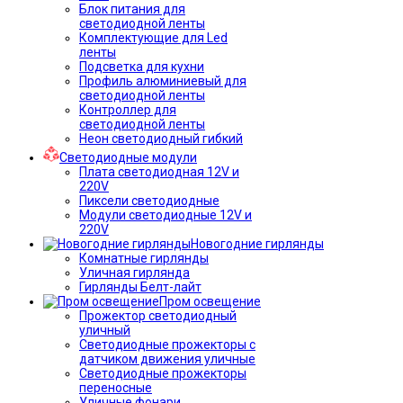
Блок питания для
светодиодной ленты
Комплектующие для Led
ленты
Подсветка для кухни
Профиль алюминиевый для
светодиодной ленты
Контроллер для
светодиодной ленты
Неон светодиодный гибкий
Светодиодные модули
Плата светодиодная 12V и
220V
Пиксели светодиодные
Модули светодиодные 12V и
220V
Новогодние гирлянды
Комнатные гирлянды
Уличная гирлянда
Гирлянды Белт-лайт
Пром освещение
Прожектор светодиодный
уличный
Светодиодные прожекторы с
датчиком движения уличные
Светодиодные прожекторы
переносные
Уличные фонари