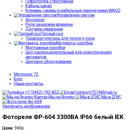
Гофротруба с протяжкой
Кабель канал
Клеммы, сжимы и кабельные наконечники WAGO
Управление светом
Фотореле
Реле задержки времени
Датчики движения
Теплый пол
Терморегуляторы для теплого пола
Автоматы, коробки
Монтажные коробки
Щит распределительный для электрических
автоматов
Щитовое оборудование
Метеорит 72
Блог
Наши контакты
+7 (3452) 792-852
meteorit7214@mail.ru
Мы на Яндекс
Мы в 2ГИС
Увеличить изображение
Фотореле ФР-604 3300ВА IP66 белый IEK
Цена:
940р.