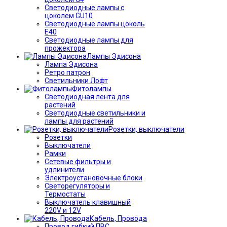
Светодиодные лампы с
цоколем GU10
Светодиодные лампы цоколь
Е40
Светодиодные лампы для
прожектора
Лампы Эдисона
Лампа Эдисона
Ретро патрон
Светильники Лофт
Фитолампы
Светодиодная лента для
растений
Светодиодные светильники и
лампы для растений
Розетки, выключатели
Розетки
Выключатели
Рамки
Сетевые фильтры и
удлинители
Электроустановочные блоки
Светорегуляторы и
Термостаты
Выключатель клавишный
220V и 12V
Кабель, Провода
Провод гибкий ПВС