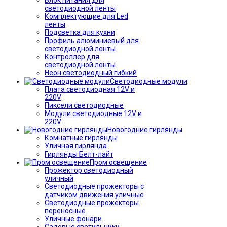
светодиодной ленты
Комплектующие для Led
ленты
Подсветка для кухни
Профиль алюминиевый для
светодиодной ленты
Контроллер для
светодиодной ленты
Неон светодиодный гибкий
Светодиодные модули
Плата светодиодная 12V и
220V
Пиксели светодиодные
Модули светодиодные 12V и
220V
Новогодние гирлянды
Комнатные гирлянды
Уличная гирлянда
Гирлянды Белт-лайт
Пром освещение
Прожектор светодиодный
уличный
Светодиодные прожекторы с
датчиком движения уличные
Светодиодные прожекторы
переносные
Уличные фонари
Садовые светильники