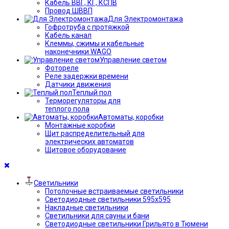
Кабель ВВГ, КГ, КСПВ
Провод ШВВП
Для Электромонтажа
Гофротруба с протяжкой
Кабель канал
Клеммы, сжимы и кабельные
наконечники WAGO
Управление светом
Фотореле
Реле задержки времени
Датчики движения
Теплый пол
Терморегуляторы для
теплого пола
Автоматы, коробки
Монтажные коробки
Щит распределительный для
электрических автоматов
Щитовое оборудование
Светильники
Потолочные встраиваемые светильники
Светодиодные светильники 595х595
Накладные светильники
Светильники для сауны и бани
Светодиодные светильники Грильято в Тюмени