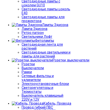
Светодиодные лампы с
цоколем GU10
Светодиодные лампы цоколь
Е40
Светодиодные лампы для
прожектора
Лампы Эдисона
Лампа Эдисона
Ретро патрон
Светильники Лофт
Фитолампы
Светодиодная лента для
растений
Светодиодные светильники и
лампы для растений
Розетки, выключатели
Розетки
Выключатели
Рамки
Сетевые фильтры и
удлинители
Электроустановочные блоки
Светорегуляторы и
Термостаты
Выключатель клавишный
220V и 12V
Кабель, Провода
Провод гибкий ПВС