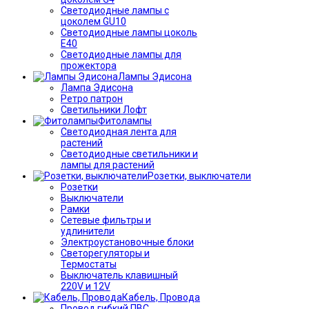
Светодиодные лампы с
цоколем GU10
Светодиодные лампы цоколь
Е40
Светодиодные лампы для
прожектора
Лампы Эдисона
Лампа Эдисона
Ретро патрон
Светильники Лофт
Фитолампы
Светодиодная лента для
растений
Светодиодные светильники и
лампы для растений
Розетки, выключатели
Розетки
Выключатели
Рамки
Сетевые фильтры и
удлинители
Электроустановочные блоки
Светорегуляторы и
Термостаты
Выключатель клавишный
220V и 12V
Кабель, Провода
Провод гибкий ПВС