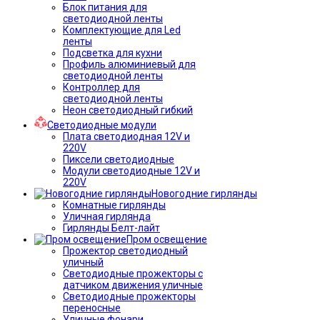
Блок питания для
светодиодной ленты
Комплектующие для Led
ленты
Подсветка для кухни
Профиль алюминиевый для
светодиодной ленты
Контроллер для
светодиодной ленты
Неон светодиодный гибкий
Светодиодные модули
Плата светодиодная 12V и
220V
Пиксели светодиодные
Модули светодиодные 12V и
220V
Новогодние гирлянды
Комнатные гирлянды
Уличная гирлянда
Гирлянды Белт-лайт
Пром освещение
Прожектор светодиодный
уличный
Светодиодные прожекторы с
датчиком движения уличные
Светодиодные прожекторы
переносные
Уличные фонари