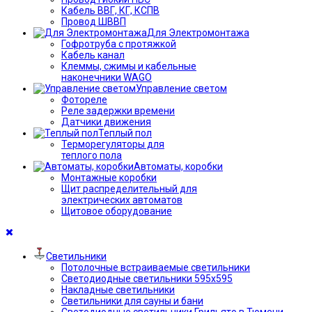
Кабель ВВГ, КГ, КСПВ
Провод ШВВП
Для Электромонтажа
Гофротруба с протяжкой
Кабель канал
Клеммы, сжимы и кабельные
наконечники WAGO
Управление светом
Фотореле
Реле задержки времени
Датчики движения
Теплый пол
Терморегуляторы для
теплого пола
Автоматы, коробки
Монтажные коробки
Щит распределительный для
электрических автоматов
Щитовое оборудование
Светильники
Потолочные встраиваемые светильники
Светодиодные светильники 595х595
Накладные светильники
Светильники для сауны и бани
Светодиодные светильники Грильято в Тюмени