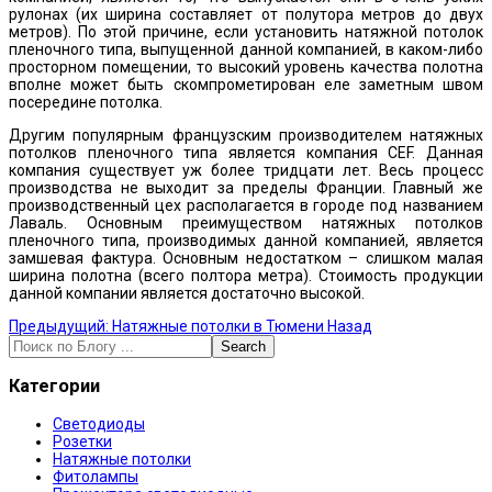
рулонах (их ширина составляет от полутора метров до двух
метров). По этой причине, если установить натяжной потолок
пленочного типа, выпущенной данной компанией, в каком-либо
просторном помещении, то высокий уровень качества полотна
вполне может быть скомпрометирован еле заметным швом
посередине потолка.
Другим популярным французским производителем натяжных
потолков пленочного типа является компания CEF. Данная
компания существует уж более тридцати лет. Весь процесс
производства не выходит за пределы Франции. Главный же
производственный цех располагается в городе под названием
Лаваль. Основным преимуществом натяжных потолков
пленочного типа, производимых данной компанией, является
замшевая фактура. Основным недостатком – слишком малая
ширина полотна (всего полтора метра). Стоимость продукции
данной компании является достаточно высокой.
Предыдущий: Натяжные потолки в Тюмени
Назад
Search
Категории
Светодиоды
Розетки
Натяжные потолки
Фитолампы