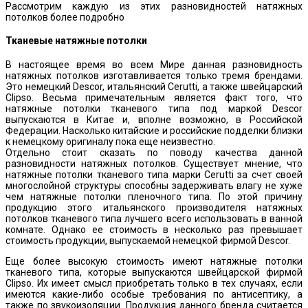
Рассмотрим каждую из этих разновидностей натяжных
потолков более подробно
Тканевые натяжные потолки
В настоящее время во всем Мире данная разновидность
натяжных потолков изготавливается только тремя брендами.
Это немецкий Descor, итальянский Cerutti, а также швейцарский
Clipso. Весьма примечательным является факт того, что
натяжные потолки тканевого типа под маркой Descor
выпускаются в Китае и, вполне возможно, в Российской
Федерации. Насколько китайские и российские подделки близки
к немецкому оригиналу пока еще неизвестно.
Отдельно стоит сказать по поводу качества данной
разновидности натяжных потолков. Существует мнение, что
натяжные потолки тканевого типа марки Cerutti за счет своей
многослойной структуры способны задерживать влагу не хуже
чем натяжные потолки пленочного типа. По этой причину
продукцию этого итальянского производителя натяжных
потолков тканевого типа лучшего всего использовать в ванной
комнате. Однако ее стоимость в несколько раз превышает
стоимость продукции, выпускаемой немецкой фирмой Descor.
Еще более высокую стоимость имеют натяжные потолки
тканевого типа, которые выпускаются швейцарской фирмой
Clipso. Их имеет смысл приобретать только в тех случаях, если
имеются какие-либо особые требования по антисептику, а
также по звукоизоляции. Продукция данного бренда считается