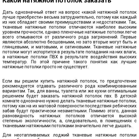
Какой натяжной потолок заказать
Дать однозначный ответ на вопрос «какой натяжной потолок
лучше приобрести» весьма затруднительно, потому как каждый
из них обладает своими преимуществами и недостатками. Так,
тканевые натяжные потолки отличаются наиболее высоким
уровнем прочности, однако пленочные натяжные потолки легче
всего отмываются от различного рода загрязнений. Первые
являются абсолютно бесшовными, но зато вторые могут быть и
глянцевыми, и матовыми, и сатиновыми. Тканевые натяжные
потолки могут испортится в результате попадания на них влаги,
а натяжные потолки ПВХ в результате воздействия высоких
температур. По этой причине такого понятия как лучшие
натяжные потолки просто не существует.
Если вы решили купить натяжной потолок, то предпочтение
рекомендуется отдавать различного рода комбинированным
вариантам. Так, для ванны, туалета или же кухни оптимальным
решением будет заказать натяжной потолок пвх. В детской
комнате однозначно нужно делать тканевые натяжные потолки,
потому как на их матовой поверхности последствия ребяческих
забав будут практически незаметными. Помимо этого, данная
разновидность натяжных потолков отличается высокой
степенью экологичности, а, следовательно, в помещениях с
тканевыми натяжными потолками значительно легче дышать.
Для неотапливаемых лоджий тканевые натяжные потолки